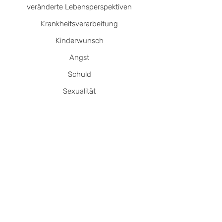
veränderte Lebensperspektiven
Krankheitsverarbeitung
Kinderwunsch
Angst
Schuld
Sexualität
berufliche Zukunft
Fatique (Erschöpfung)
Umgang mit dem sozialen Umfeld
Grenzen setzen - "nein" sagen lernen
körperliche Veränderungen durch
Operationen und Behandlungen
Umgang mit der Angst vor dem Leiden,